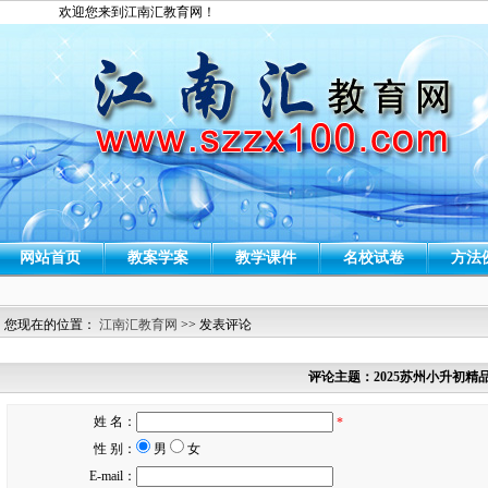
欢迎您来到江南汇教育网！
网站首页
教案学案
教学课件
名校试卷
方法
您现在的位置：
江南汇教育网
>> 发表评论
评论主题：2025苏州小升初精
姓 名：
*
性 别：
男
女
E-mail：