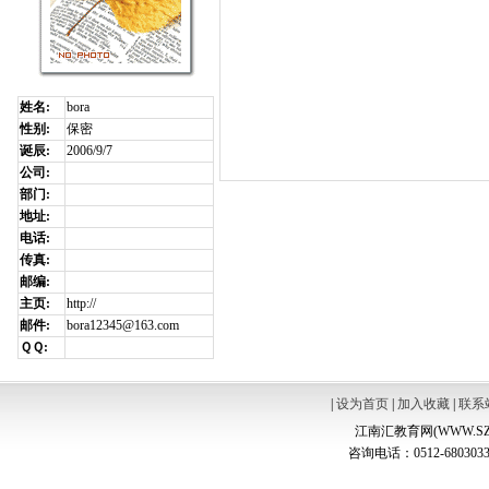
姓名:
bora
性别:
保密
诞辰:
2006/9/7
公司:
部门:
地址:
电话:
传真:
邮编:
主页:
http://
邮件:
bora12345@163.com
ＱＱ:
|
设为首页
|
加入收藏
|
联系
江南汇教育网(WWW.SZ
咨询电话：0512-6803033