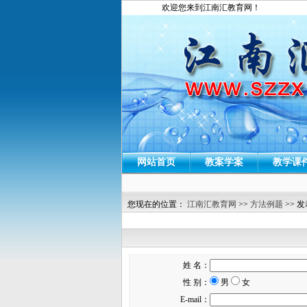
欢迎您来到江南汇教育网！
网站首页
教案学案
教学课
您现在的位置：
江南汇教育网
>>
方法例题
>> 
姓 名：
性 别：
男
女
E-mail：