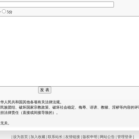
分
5分
中华人民共和国其他各项有关法律法规。
民族团结、破坏国家宗教政策、破坏社会稳定、侮辱、诽谤、教唆、淫秽等内容的评
承担法律责任（直接或间接导致的）。
场无关。
|
设为首页
|
加入收藏
|
联系站长
|
友情链接
|
版权申明
|
网站公告
|
管理登录
|