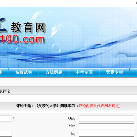
件
名校试卷
方法例题
中考专区
竞赛专栏
发表评论
评论主题：《父亲的大学》阅读练习
（评论内容只代表网友观点）
Oicq：
*
Msn：
Icq：