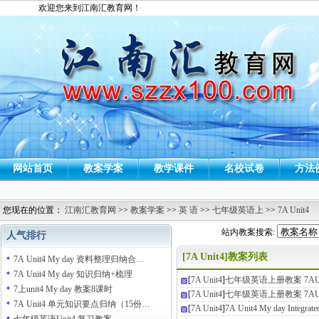
欢迎您来到江南汇教育网！
网站首页
教案学案
教学课件
名校试卷
方法
您现在的位置：
江南汇教育网
>>
教案学案
>>
英 语
>>
七年级英语上
>>
7A Unit4
站内教案搜索:
人气排行
[7A Unit4]教案列表
7A Unit4 My day 资料整理归纳合…
7A Unit4 My day 知识归纳+梳理
[
7A Unit4
]
七年级英语上册教案 7AU4
7上unit4 My day 教案8课时
[
7A Unit4
]
七年级英语上册教案 7AU4
7A Unit4 单元知识要点归纳（15份…
[
7A Unit4
]
7A Unit4 My day Integrate