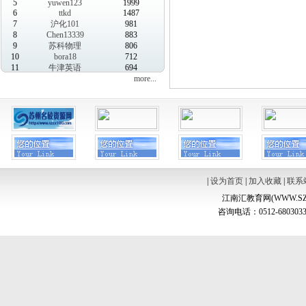
5
yuwen123
1999
6
ttkd
1487
7
沪化101
981
8
Chen13339
883
9
苏科物理
806
10
bora18
712
11
牛津英语
694
more...
|
设为首页
|
加入收藏
|
联系
江南汇教育网(WWW.SZ
咨询电话：0512-6803033