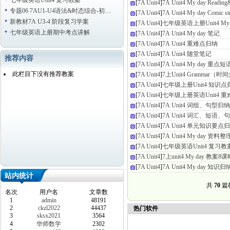
七年级英语Unit4 复习教案
[
7A Unit4
]
7A Unit4 My day Read
专题06 7AU1-U4语法&时态综合-初…
[
7A Unit4
]
7A Unit4 My day Comic st
新教材7A U3-4 阶段复习学案
[
7A Unit4
]
七年级英语上册Unit4 My
七年级英语上册期中考点讲解
[
7A Unit4
]
7A Unit4 My day 笔记
[
7A Unit4
]
7A Unit4 重难点归纳
[
7A Unit4
]
7A Unit4 随堂笔记
推荐内容
[
7A Unit4
]
7A Unit4 My day 
此栏目下没有推荐教案
[
7A Unit4
]
7上Unit4 Grammar
[
7A Unit4
]
七年级上册Unit4 知识点
[
7A Unit4
]
七年级上册英语Unit4 
[
7A Unit4
]
7A Unit4 词组、句型归纳
[
7A Unit4
]
7A Unit4 词汇、短语
[
7A Unit4
]
7A Unit4 单元知识要点
[
7A Unit4
]
7A Unit4 My day 资
[
7A Unit4
]
七年级英语Unit4 复习教
[
7A Unit4
]
7上unit4 My day 教案8
[
7A Unit4
]
7A Unit4 My day 知识
站内统计
共
70
篇
名次
用户名
文章数
1
admin
48191
2
ckzl2022
44437
热门软件
3
sksx2021
3564
4
华师数学
2302