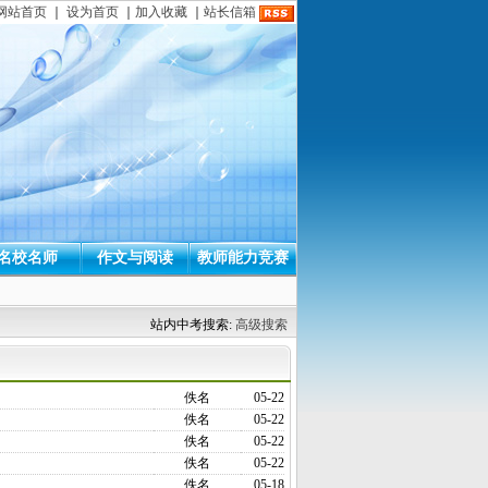
网站首页
｜
设为首页
｜
加入收藏
｜
站长信箱
名校名师
作文与阅读
教师能力竞赛
站内中考搜索:
高级搜索
佚名
05-22
佚名
05-22
佚名
05-22
佚名
05-22
佚名
05-18