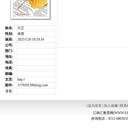
姓名:
方正
性别:
保密
诞辰:
2025/1/20 19:29:34
公司:
部门:
地址:
电话:
传真:
邮编:
主页:
http://
邮件:
1179291390@qq.com
ＱＱ:
|
设为首页
|
加入收藏
|
联系
江南汇教育网(WWW.SZ
咨询电话：0512-6803033