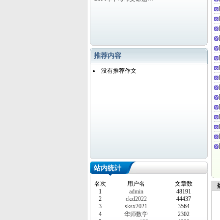
推荐内容
没有推荐作文
站内统计
名次
用户名
文章数
热
1
admin
48191
2
ckzl2022
44437
3
sksx2021
3564
4
华师数学
2302