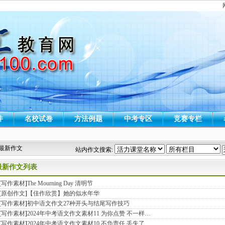
件
名校试卷
方法例题
中考专区
竞赛专栏
 最新作文
站内作文搜索:
最新作文列表
[
写作素材
]
The Mourning Day 清明节
[
原创作文
]
【佳作欣赏】她的似水年华
[
写作素材
]
初中语文作文27种开头与结尾写作技巧
[
写作素材
]
2024年中考语文作文素材11 为你点赞 不一样…
[
写作素材
]
2024年中考语文作文素材10 不负责任 丢失了…