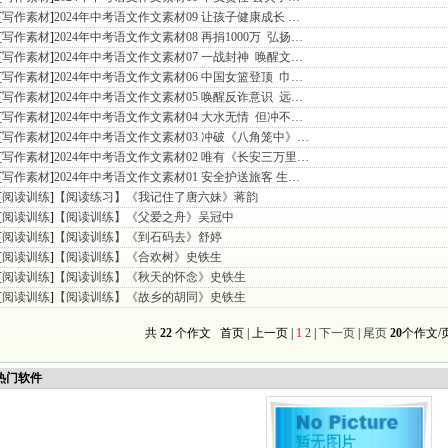
[
写作素材
]
2024年中考语文作文素材09 让孩子健康成长 …
[
写作素材
]
2024年中考语文作文素材08 再捐1000万 弘扬…
[
写作素材
]
2024年中考语文作文素材07 一战封神 唤醒文…
[
写作素材
]
2024年中考语文作文素材06 中国女篮登顶 巾…
[
写作素材
]
2024年中考语文作文素材05 唤醒反诈意识 远…
[
写作素材
]
2024年中考语文作文素材04 大水无情 但冲不…
[
写作素材
]
2024年中考语文作文素材03 冲破《八角笼中》…
[
写作素材
]
2024年中考语文作文素材02 唯有《长安三万里…
[
写作素材
]
2024年中考语文作文素材01 安全护送旅客 生…
[
阅读训练
]
【阅读练习】《我记住了唐六妹》蒋韵
[
阅读训练
]
【阅读训练】《父爱之舟》吴冠中
[
阅读训练
]
【阅读训练】《到石码去》舒婷
[
阅读训练
]
【阅读训练】《合欢树》史铁生
[
阅读训练
]
【阅读训练】《秋天的怀念》史铁生
[
阅读训练
]
【阅读训练】《故乡的胡同》史铁生
共
22
个作文 首页 | 上一页 |
1
2
|
下一页
|
尾页
20
个作文/
门软件