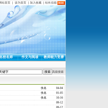
网站首页
｜
设为首页
｜
加入收藏
｜
站长信箱
名校名师
作文与阅读
教师能力竞赛
高级搜索
佚名
04-04
佚名
01-05
佚名
10-16
09-12
09-12