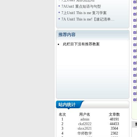
7上Unit1 知识点总结
7AUnit1 重点短语与句型
7上Unit1 This is me 复习学案
7A Unit1 This is me!【速记清单…
推荐内容
此栏目下没有推荐教案
站内统计
名次
用户名
文章数
1
admin
48191
2
ckzl2022
44453
热
3
sksx2021
3564
4
华师数学
2302