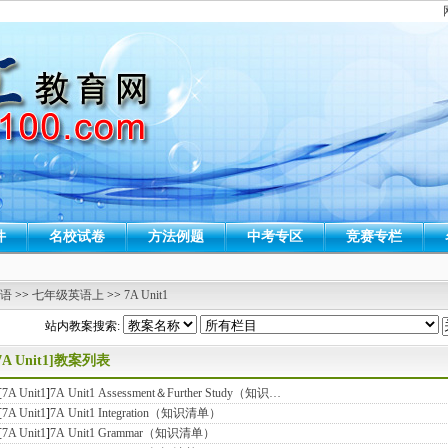
件
名校试卷
方法例题
中考专区
竞赛专栏
 语
>>
七年级英语上
>>
7A Unit1
站内教案搜索:
7A Unit1]教案列表
[
7A Unit1
]
7A Unit1 Assessment＆Further Study（知识…
[
7A Unit1
]
7A Unit1 Integration（知识清单）
[
7A Unit1
]
7A Unit1 Grammar（知识清单）