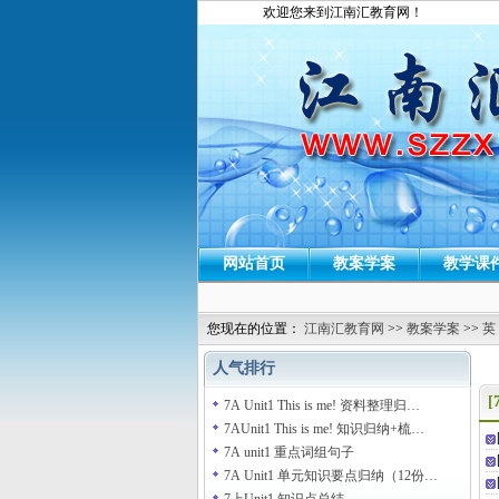
欢迎您来到江南汇教育网！
网站首页
教案学案
教学课
您现在的位置：
江南汇教育网
>>
教案学案
>>
英
人气排行
[
7A Unit1 This is me! 资料整理归…
7AUnit1 This is me! 知识归纳+梳…
7A unit1 重点词组句子
7A Unit1 单元知识要点归纳（12份…