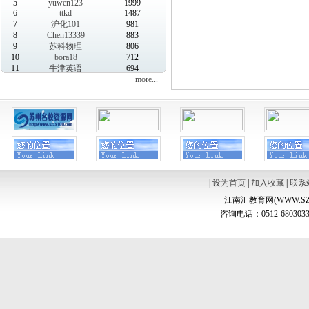
5
yuwen123
1999
6
ttkd
1487
7
沪化101
981
8
Chen13339
883
9
苏科物理
806
10
bora18
712
11
牛津英语
694
more...
|
设为首页
|
加入收藏
|
联系
江南汇教育网(WWW.SZ
咨询电话：0512-6803033