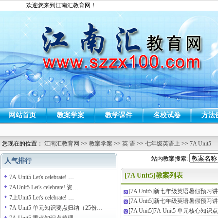
欢迎您来到江南汇教育网！
网站首页
教案学案
教学课件
名校试卷
方法
您现在的位置：
江南汇教育网
>>
教案学案
>>
英 语
>>
七年级英语上
>>
7A Unit5
站内教案搜索:
人气排行
[7A Unit5]教案列表
7A Unit5 Let's celebrate! …
7AUnit5 Let's celebrate! 资…
[
7A Unit5
]
新七年级英语暑假预习讲义第0
7上Unit5 Let's celebrate! …
[
7A Unit5
]
新七年级英语暑假预习讲义第0
7A Unit5 单元知识要点归纳（25份…
[
7A Unit5
]
7A Unit5 单元核心知识点