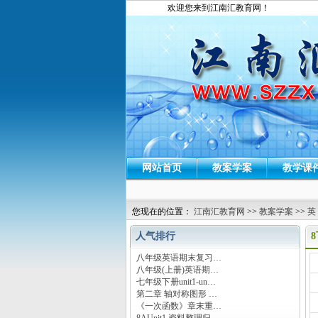
欢迎您来到江南汇教育网！
网站首页
教案学案
教学课
您现在的位置：
江南汇教育网
>>
教案学案
>>
英
人气排行
8
八年级英语期末复习…
运
八年级(上册)英语期…
七年级下册unit1-un…
第二章 轴对称图形 …
《一次函数》章末重…