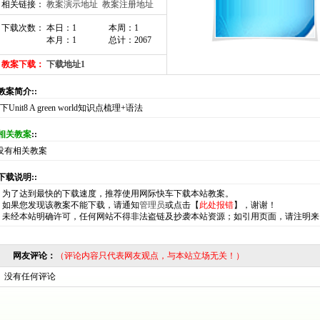
相关链接：
教案演示地址
教案注册地址
下载次数： 本日：1
本周：1
本月：1
总计：2067
教案下载：
下载地址1
:教案简介::
8下Unit8 A green world知识点梳理+语法
相关教案
::
没有相关教案
:下载说明::
*
为了达到最快的下载速度，推荐使用网际快车下载本站教案。
*
如果您发现该教案不能下载，请通知
管理员
或点击【
此处报错
】，谢谢！
*
未经本站明确许可，任何网站不得非法盗链及抄袭本站资源；如引用页面，请注明来
网友评论：
（评论内容只代表网友观点，与本站立场无关！）
没有任何评论