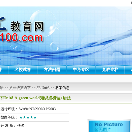
件
名校试卷
方法例题
中考专区
竞赛专栏
 语
>>
八年级英语下
>>
8B Unit8
>> 教案信息
下Unit8 A green world知识点梳理+语法
行环境： Win9x/NT/2000/XP/2003
教案等级：
★★★★★
开 发 商： 佚名