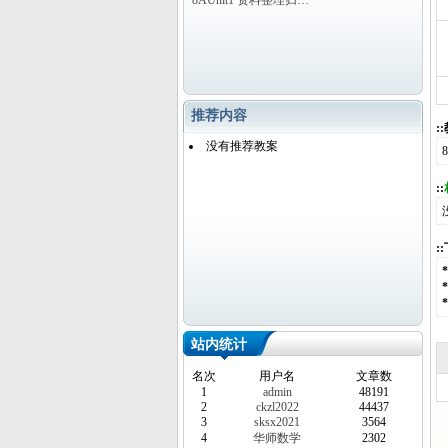
8AUnit1 资料整理归…
推荐内容
:
没有推荐教案
::
:
站内统计
名次
用户名
文章数
1
admin
48191
2
ckzl2022
44437
3
sksx2021
3564
4
华师数学
2302