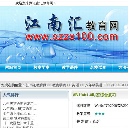
欢迎您来到江南汇教育网！
网站首页
教案学案
教学课件
名校试卷
方法
您现在的位置：
江南汇教育网
>>
教案学案
>>
英 语
>>
八年级英语下
>>
8B Unit8
>
人气排行
8B Unit1-8时态综合复习
八年级英语期末复习…
运行环境： Win9x/NT/2000/XP/200
八年级(上册)英语期…
七年级下册unit1-un…
教案等级：
★★★
第二章 轴对称图形 …
开 发 商： 佚名
《一次函数》章末重…