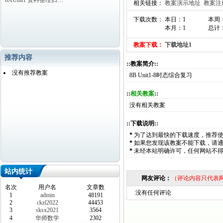
8AUnit1 资料整理归…
相关链接：
教案演示地址
教案注
下载次数： 本日：1
本周
本月：1
总计：
教案下载：
下载地址1
推荐内容
::教案简介::
没有推荐教案
8B Unit1-8时态综合复习
::
相关教案
::
没有相关教案
::下载说明::
*
为了达到最快的下载速度，推荐
*
如果您发现该教案不能下载，请
*
未经本站明确许可，任何网站不
站内统计
网友评论：
（评论内容只代表
名次
用户名
文章数
没有任何评论
1
admin
48191
2
ckzl2022
44453
3
sksx2021
3564
4
华师数学
2302