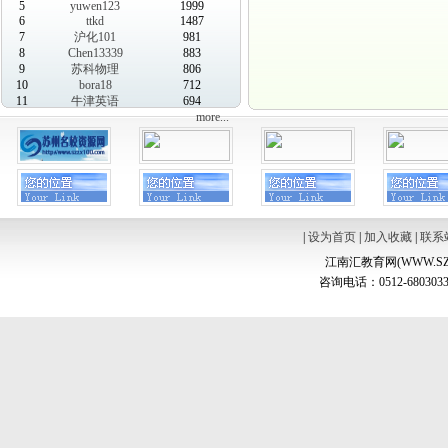
5
yuwen123
1999
6
ttkd
1487
7
沪化101
981
8
Chen13339
883
9
苏科物理
806
10
bora18
712
11
牛津英语
694
more...
|
设为首页
|
加入收藏
|
联系
江南汇教育网(WWW.SZ
咨询电话：0512-6803033