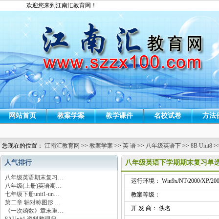
欢迎您来到江南汇教育网！
网站首页
教案学案
教学课件
名校试卷
方法
您现在的位置：
江南汇教育网
>>
教案学案
>>
英 语
>>
八年级英语下
>>
8B Unit8
>
人气排行
八年级英语下学期期末复习单
八年级英语期末复习…
运行环境： Win9x/NT/2000/XP/200
八年级(上册)英语期…
七年级下册unit1-un…
教案等级：
第二章 轴对称图形 …
开 发 商： 佚名
《一次函数》章末重…