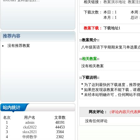
8AUnit1 资料整理归…
相关链接：
教案演示地址
教案注
下载次数： 本日：1
本周
本月：1
总计：
教案下载：
下载地址1
推荐内容
::教案简介::
没有推荐教案
八年级英语下学期期末复习单选重
::
相关教案
::
没有相关教案
::下载说明::
*
为了达到最快的下载速度，推荐
*
如果您发现该教案不能下载，请
*
未经本站明确许可，任何网站不
站内统计
网友评论：
（评论内容只代表
名次
用户名
文章数
没有任何评论
1
admin
48191
2
ckzl2022
44453
3
sksx2021
3564
4
华师数学
2302