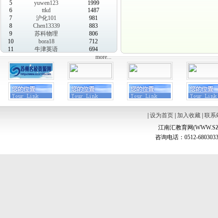
5
yuwen123
1999
6
ttkd
1487
7
沪化101
981
8
Chen13339
883
9
苏科物理
806
10
bora18
712
11
牛津英语
694
more...
|
设为首页
|
加入收藏
|
联系
江南汇教育网(WWW.SZ
咨询电话：0512-6803033