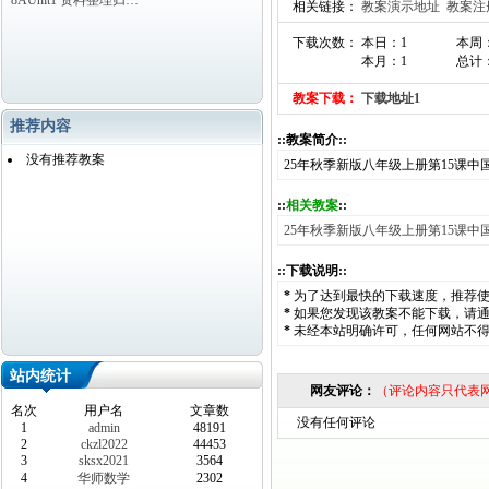
8AUnit1 资料整理归…
相关链接：
教案演示地址
教案注
下载次数： 本日：1
本周
本月：1
总计
教案下载：
下载地址1
推荐内容
::教案简介::
没有推荐教案
25年秋季新版八年级上册第15课
::
相关教案
::
25年秋季新版八年级上册第15课
::下载说明::
*
为了达到最快的下载速度，推荐
*
如果您发现该教案不能下载，请
*
未经本站明确许可，任何网站不
站内统计
网友评论：
（评论内容只代表
名次
用户名
文章数
没有任何评论
1
admin
48191
2
ckzl2022
44453
3
sksx2021
3564
4
华师数学
2302