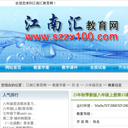
欢迎您来到江南汇教育网！
网站首页
教案学案
教学课件
名校试卷
方法
您现在的位置：
江南汇教育网
>>
教案学案
>>
历 史
>>
八年级历史
>> 教案信息
人气排行
25年秋季新版八年级上册第1
八年级英语期末复习…
运行环境： Win9x/NT/2000/XP/200
八年级(上册)英语期…
七年级下册unit1-un…
教案等级：
第二章 轴对称图形 …
开 发 商： 佚名
《一次函数》章末重…