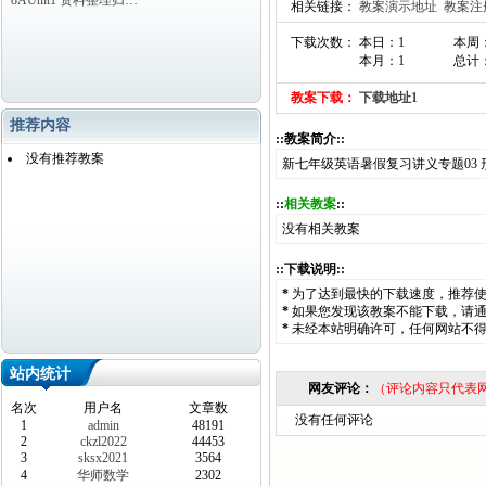
8AUnit1 资料整理归…
相关链接：
教案演示地址
教案注
下载次数： 本日：1
本周
本月：1
总计：
教案下载：
下载地址1
推荐内容
::教案简介::
没有推荐教案
新七年级英语暑假复习讲义专题03 
::
相关教案
::
没有相关教案
::下载说明::
*
为了达到最快的下载速度，推荐
*
如果您发现该教案不能下载，请
*
未经本站明确许可，任何网站不
站内统计
网友评论：
（评论内容只代表
名次
用户名
文章数
没有任何评论
1
admin
48191
2
ckzl2022
44453
3
sksx2021
3564
4
华师数学
2302