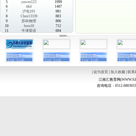
5
yuwen123
1999
6
ttkd
1487
7
沪化101
981
8
Chen13339
883
9
苏科物理
806
10
bora18
712
11
牛津英语
694
more...
|
设为首页
|
加入收藏
|
联系
江南汇教育网(WWW.SZ
咨询电话：0512-6803033