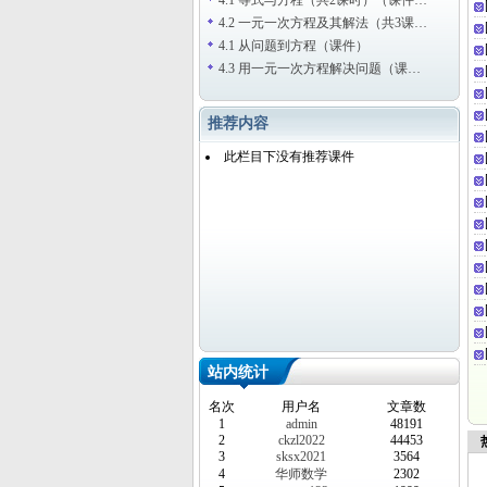
4.1 等式与方程（共2课时）（课件…
4.2 一元一次方程及其解法（共3课…
4.1 从问题到方程（课件）
4.3 用一元一次方程解决问题（课…
推荐内容
此栏目下没有推荐课件
站内统计
名次
用户名
文章数
1
admin
48191
2
ckzl2022
44453
热
3
sksx2021
3564
4
华师数学
2302