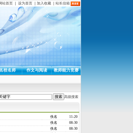
网站首页
｜
设为首页
｜
加入收藏
｜
站长信箱
名校名师
作文与阅读
教师能力竞赛
高级搜索
佚名
11-20
佚名
08-30
佚名
08-30