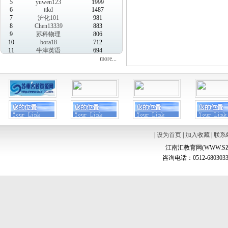
5
yuwen123
1999
6
ttkd
1487
7
沪化101
981
8
Chen13339
883
9
苏科物理
806
10
bora18
712
11
牛津英语
694
more...
|
设为首页
|
加入收藏
|
联系
江南汇教育网(WWW.SZ
咨询电话：0512-6803033