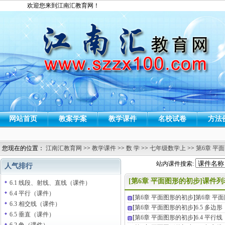
欢迎您来到江南汇教育网！
网站首页
教案学案
教学课件
名校试卷
方法
您现在的位置：
江南汇教育网
>>
教学课件
>>
数 学
>>
七年级数学上
>>
第6章 平
站内课件搜索:
人气排行
[第6章 平面图形的初步]课件列
6.1 线段、射线、直线（课件）
6.4 平行（课件）
[
第6章 平面图形的初步
]
第6章 平
6.3 相交线（课件）
[
第6章 平面图形的初步
]
6.5 多边
6.5 垂直（课件）
[
第6章 平面图形的初步
]
6.4 平