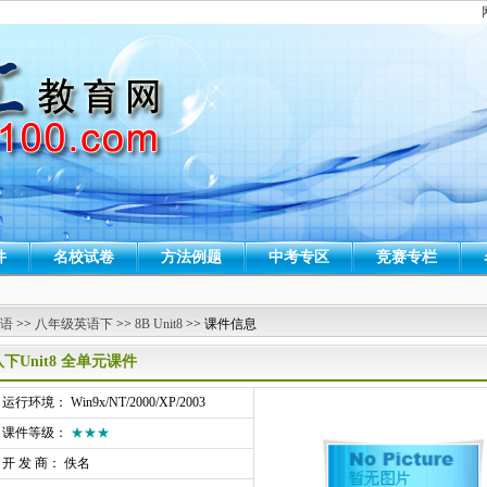
件
名校试卷
方法例题
中考专区
竞赛专栏
 语
>>
八年级英语下
>>
8B Unit8
>> 课件信息
八下Unit8 全单元课件
行环境： Win9x/NT/2000/XP/2003
课件等级：
★★★
开 发 商： 佚名