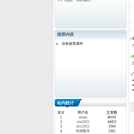
2.4《线段、角的轴对…
推荐内容
:
没有推荐课件
::
:
站内统计
名次
用户名
文章数
1
admin
48191
2
ckzl2022
44453
3
sksx2021
3564
4
华师数学
2302