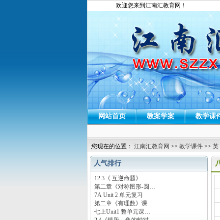
欢迎您来到江南汇教育网！
网站首页
教案学案
教学课
您现在的位置：
江南汇教育网
>>
教学课件
>>
英
人气排行
12.3《 互逆命题》 …
运
第二章《对称图形-圆…
7A Unit 2 单元复习
第二章《有理数》课…
七上Unit1 整单元课…