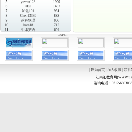
5
yuwen123
1999
6
ttkd
1487
7
沪化101
981
8
Chen13339
883
9
苏科物理
806
10
bora18
712
11
牛津英语
694
more...
|
设为首页
|
加入收藏
|
联系
江南汇教育网(WWW.SZ
咨询电话：0512-6803033