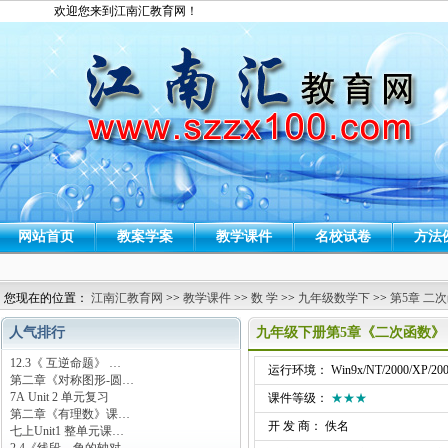
欢迎您来到江南汇教育网！
网站首页
教案学案
教学课件
名校试卷
方法
您现在的位置：
江南汇教育网
>>
教学课件
>>
数 学
>>
九年级数学下
>>
第5章 二
人气排行
九年级下册第5章《二次函数》
12.3《 互逆命题》 …
运行环境： Win9x/NT/2000/XP/200
第二章《对称图形-圆…
7A Unit 2 单元复习
课件等级：
★★★
第二章《有理数》课…
开 发 商： 佚名
七上Unit1 整单元课…