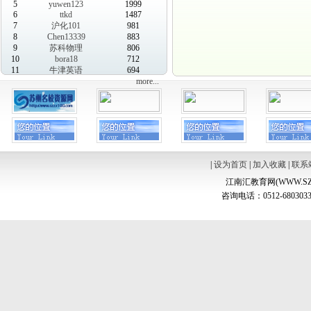
5
yuwen123
1999
6
ttkd
1487
7
沪化101
981
8
Chen13339
883
9
苏科物理
806
10
bora18
712
11
牛津英语
694
more...
|
设为首页
|
加入收藏
|
联系
江南汇教育网(WWW.SZ
咨询电话：0512-6803033