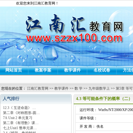
欢迎您来到江南汇教育网！
网站首页
教案学案
教学课件
名校试卷
方法
您现在的位置：
江南汇教育网
>>
教学课件
>>
数 学
>>
九年级数学上
>>
第5章 等
人气排行
4.3 等可能条件下的概率（二
12.3《 互逆命题》 …
运行环境： Win9x/NT/2000/XP/200
第二章《对称图形-圆…
7A Unit 2 单元复习
课件等级：
第二章《有理数》课…
开 发 商： 佚名
七上Unit1 整单元课…