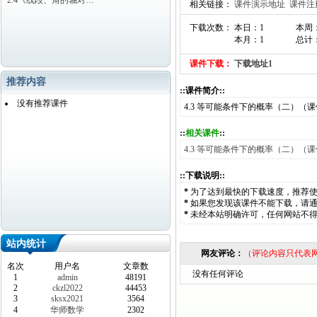
2.4《线段、角的轴对…
相关链接：
课件演示地址
课件注
下载次数： 本日：1
本周
本月：1
总计：
课件下载：
下载地址1
推荐内容
::课件简介::
没有推荐课件
4.3 等可能条件下的概率（二）（
::
相关课件
::
4.3 等可能条件下的概率（二）（
::下载说明::
*
为了达到最快的下载速度，推荐
*
如果您发现该课件不能下载，请
*
未经本站明确许可，任何网站不
站内统计
网友评论：
（评论内容只代表
名次
用户名
文章数
没有任何评论
1
admin
48191
2
ckzl2022
44453
3
sksx2021
3564
4
华师数学
2302