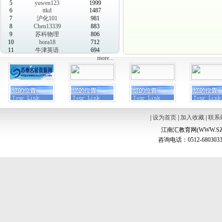
5
yuwen123
1999
6
ttkd
1487
7
沪化101
981
8
Chen13339
883
9
苏科物理
806
10
bora18
712
11
牛津英语
694
more...
|
设为首页
|
加入收藏
|
联系
江南汇教育网(WWW.SZ
咨询电话：0512-6803033