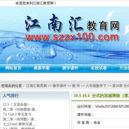
欢迎您来到江南汇教育网！
网站首页
教案学案
教学课件
名校试卷
方法
您现在的位置：
江南汇教育网
>>
教学课件
>>
数 学
>>
八年级数学下
>>
第10章 分
人气排行
10.3-10.4 分式的加减乘
12.3《 互逆命题》 …
运行环境： Win9x/NT/2000/XP/200
第二章《对称图形-圆…
7A Unit 2 单元复习
课件等级：
第二章《有理数》课…
开 发 商： 佚名
七上Unit1 整单元课…