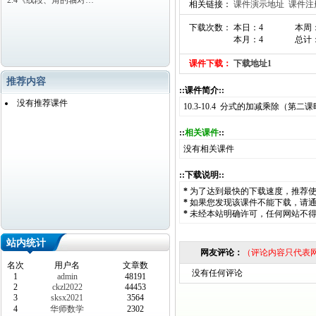
2.4《线段、角的轴对…
相关链接：
课件演示地址
课件注
下载次数： 本日：4
本周
本月：4
总计：
课件下载：
下载地址1
推荐内容
::课件简介::
没有推荐课件
10.3-10.4 分式的加减乘除（
::
相关课件
::
没有相关课件
::下载说明::
*
为了达到最快的下载速度，推荐
*
如果您发现该课件不能下载，请
*
未经本站明确许可，任何网站不
站内统计
网友评论：
（评论内容只代表
名次
用户名
文章数
没有任何评论
1
admin
48191
2
ckzl2022
44453
3
sksx2021
3564
4
华师数学
2302