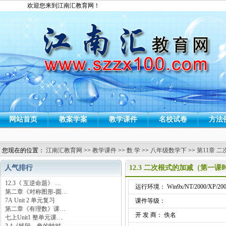
欢迎您来到江南汇教育网！
网站首页
教案学案
教学课件
名校试卷
方法
您现在的位置：
江南汇教育网
>>
教学课件
>>
数 学
>>
八年级数学下
>>
第11章 二
人气排行
12.3 二次根式的加减（第一
12.3《 互逆命题》 …
运行环境： Win9x/NT/2000/XP/200
第二章《对称图形-圆…
7A Unit 2 单元复习
课件等级：
第二章《有理数》课…
开 发 商： 佚名
七上Unit1 整单元课…