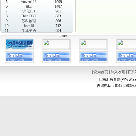
5
yuwen123
1999
6
ttkd
1487
7
沪化101
981
8
Chen13339
883
9
苏科物理
806
10
bora18
712
11
牛津英语
694
more...
|
设为首页
|
加入收藏
|
联系
江南汇教育网(WWW.SZ
咨询电话：0512-6803033