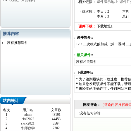
2.4《线段、角的轴对…
相关链接：
课件演示地址
课件注
下载次数： 本日：2
本周
本月：3
总计：
课件下载：
下载地址1
推荐内容
::课件简介::
没有推荐课件
12.3 二次根式的加减（第一课时
::
相关课件
::
没有相关课件
::下载说明::
*
为了达到最快的下载速度，推荐
*
如果您发现该课件不能下载，请
*
未经本站明确许可，任何网站不
站内统计
网友评论：
（评论内容只代表
名次
用户名
文章数
没有任何评论
1
admin
48191
2
ckzl2022
44453
3
sksx2021
3564
4
华师数学
2302