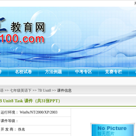
件
名校试卷
方法例题
中考专区
竞赛专栏
 语
>>
七年级英语下
>>
7B Unit8
>> 课件信息
B Unit8 Task 课件（共31张PPT）
行环境： Win9x/NT/2000/XP/2003
课件等级：
开 发 商： 佚名