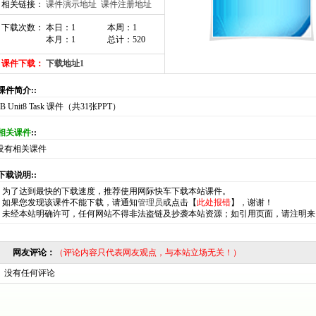
相关链接：
课件演示地址
课件注册地址
下载次数： 本日：1
本周：1
本月：1
总计：520
课件下载：
下载地址1
:课件简介::
7B Unit8 Task 课件（共31张PPT）
相关课件
::
没有相关课件
:下载说明::
*
为了达到最快的下载速度，推荐使用网际快车下载本站课件。
*
如果您发现该课件不能下载，请通知
管理员
或点击【
此处报错
】，谢谢！
*
未经本站明确许可，任何网站不得非法盗链及抄袭本站资源；如引用页面，请注明来
网友评论：
（评论内容只代表网友观点，与本站立场无关！）
没有任何评论