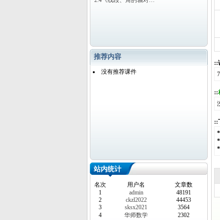
2.4《线段、角的轴对…
推荐内容
:
没有推荐课件
::
:
站内统计
名次
用户名
文章数
1
admin
48191
2
ckzl2022
44453
3
sksx2021
3564
4
华师数学
2302