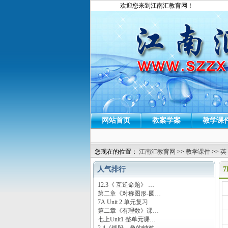
欢迎您来到江南汇教育网！
网站首页
教案学案
教学课
您现在的位置：
江南汇教育网
>>
教学课件
>>
英
人气排行
7
12.3《 互逆命题》 …
运
第二章《对称图形-圆…
7A Unit 2 单元复习
第二章《有理数》课…
七上Unit1 整单元课…