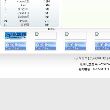
5
yuwen123
1999
6
ttkd
1487
7
沪化101
981
8
Chen13339
883
9
苏科物理
806
10
bora18
712
11
牛津英语
694
more...
|
设为首页
|
加入收藏
|
联系
江南汇教育网(WWW.SZ
咨询电话：0512-6803033