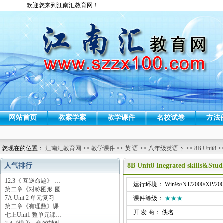
欢迎您来到江南汇教育网！
网站首页
教案学案
教学课件
名校试卷
方法
您现在的位置：
江南汇教育网
>>
教学课件
>>
英 语
>>
八年级英语下
>>
8B Unit8
>
人气排行
8B Unit8 Inegrated skills&
12.3《 互逆命题》 …
运行环境： Win9x/NT/2000/XP/200
第二章《对称图形-圆…
7A Unit 2 单元复习
课件等级：
★★★
第二章《有理数》课…
开 发 商： 佚名
七上Unit1 整单元课…