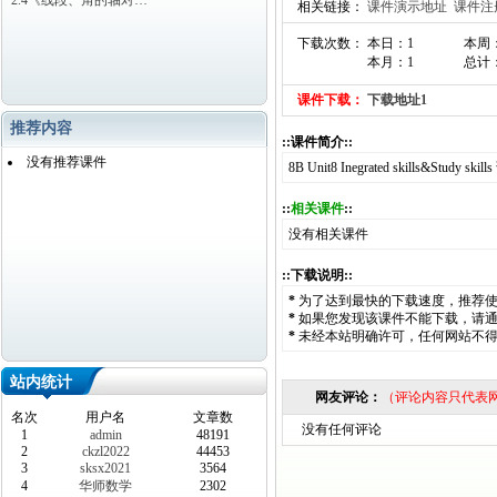
2.4《线段、角的轴对…
相关链接：
课件演示地址
课件注
下载次数： 本日：1
本周
本月：1
总计：
课件下载：
下载地址1
推荐内容
::课件简介::
没有推荐课件
8B Unit8 Inegrated skills&Study 
::
相关课件
::
没有相关课件
::下载说明::
*
为了达到最快的下载速度，推荐
*
如果您发现该课件不能下载，请
*
未经本站明确许可，任何网站不
站内统计
网友评论：
（评论内容只代表
名次
用户名
文章数
没有任何评论
1
admin
48191
2
ckzl2022
44453
3
sksx2021
3564
4
华师数学
2302