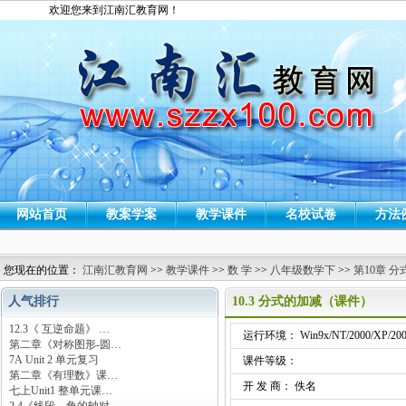
欢迎您来到江南汇教育网！
网站首页
教案学案
教学课件
名校试卷
方法
您现在的位置：
江南汇教育网
>>
教学课件
>>
数 学
>>
八年级数学下
>>
第10章 分
人气排行
10.3 分式的加减（课件）
12.3《 互逆命题》 …
运行环境： Win9x/NT/2000/XP/200
第二章《对称图形-圆…
7A Unit 2 单元复习
课件等级：
第二章《有理数》课…
开 发 商： 佚名
七上Unit1 整单元课…