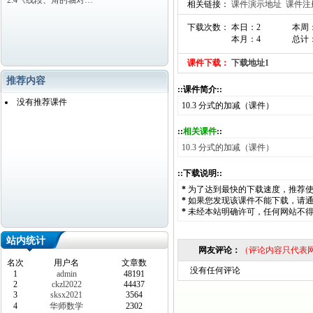
2.4《线段、角的轴对…
相关链接：
课件演示地址
课件注
下载次数： 本日：2
本周
本月：4
总计：
课件下载：
下载地址1
推荐内容
::课件简介::
没有推荐课件
10.3 分式的加减（课件）
::
相关课件
::
10.3 分式的加减（课件）
::下载说明::
*
为了达到最快的下载速度，推荐
*
如果您发现该课件不能下载，请
*
未经本站明确许可，任何网站不
站内统计
网友评论：
（评论内容只代表
名次
用户名
文章数
没有任何评论
1
admin
48191
2
ckzl2022
44437
3
sksx2021
3564
4
华师数学
2302