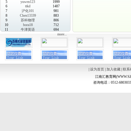
5
yuwen123
1999
6
ttkd
1487
7
沪化101
981
8
Chen13339
883
9
苏科物理
806
10
bora18
712
11
牛津英语
694
more...
|
设为首页
|
加入收藏
|
联系
江南汇教育网(WWW.SZ
咨询电话：0512-6803033