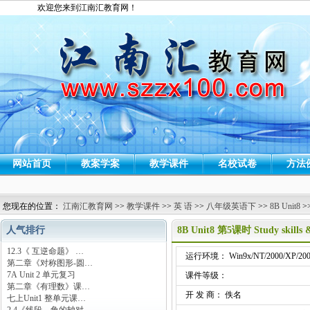
欢迎您来到江南汇教育网！
网站首页
教案学案
教学课件
名校试卷
方法
您现在的位置：
江南汇教育网
>>
教学课件
>>
英 语
>>
八年级英语下
>>
8B Unit8
>
人气排行
8B Unit8 第5课时 Study skills
12.3《 互逆命题》 …
运行环境： Win9x/NT/2000/XP/200
第二章《对称图形-圆…
7A Unit 2 单元复习
课件等级：
第二章《有理数》课…
开 发 商： 佚名
七上Unit1 整单元课…