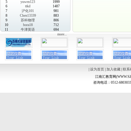
5
yuwen123
1999
6
ttkd
1487
7
沪化101
981
8
Chen13339
883
9
苏科物理
806
10
bora18
712
11
牛津英语
694
more...
|
设为首页
|
加入收藏
|
联系
江南汇教育网(WWW.SZ
咨询电话：0512-6803033