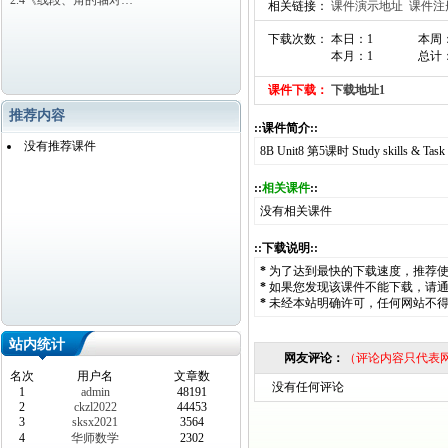
2.4《线段、角的轴对…
相关链接：
课件演示地址
课件注
下载次数： 本日：1
本周
本月：1
总计：
课件下载：
下载地址1
推荐内容
::课件简介::
没有推荐课件
8B Unit8 第5课时 Study skills & Ta
::
相关课件
::
没有相关课件
::下载说明::
*
为了达到最快的下载速度，推荐
*
如果您发现该课件不能下载，请
*
未经本站明确许可，任何网站不
站内统计
网友评论：
（评论内容只代表
名次
用户名
文章数
没有任何评论
1
admin
48191
2
ckzl2022
44453
3
sksx2021
3564
4
华师数学
2302