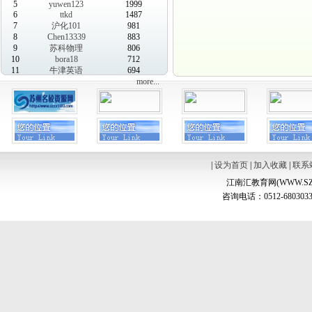
5
yuwen123
1999
6
ttkd
1487
7
沪化101
981
8
Chen13339
883
9
苏科物理
806
10
bora18
712
11
牛津英语
694
more...
|
设为首页
|
加入收藏
|
联系
江南汇教育网(WWW.SZ
咨询电话：0512-6803033