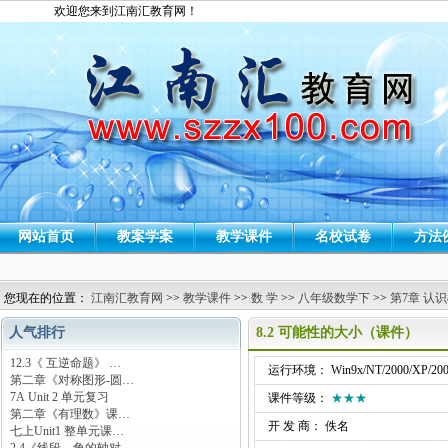
欢迎您来到江南汇教育网！
网站首页
教案学案
教学课件
名校试卷
方法
您现在的位置：
江南汇教育网
>>
教学课件
>>
数 学
>>
八年级数学下
>>
第7章 认
人气排行
8.2 可能性的大小（课件）
12.3《 互逆命题》 …
运行环境： Win9x/NT/2000/XP/200
第二章《对称图形-圆…
7A Unit 2 单元复习
课件等级：
★★★
第二章《有理数》课…
开 发 商： 佚名
七上Unit1 整单元课…