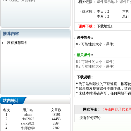
2.4《线段、角的轴对…
相关链接：
课件演示地址
课件注
下载次数： 本日：2
本周
本月：2
总计：
课件下载：
下载地址1
推荐内容
::课件简介::
没有推荐课件
8.2 可能性的大小（课件）
::
相关课件
::
8.2 可能性的大小（课件）
8.2 可能性的大小（课件）
::下载说明::
*
为了达到最快的下载速度，推荐
*
如果您发现该课件不能下载，请
*
未经本站明确许可，任何网站不
站内统计
网友评论：
（评论内容只代表
名次
用户名
文章数
1
admin
48191
没有任何评论
2
ckzl2022
44453
3
sksx2021
3564
4
华师数学
2302