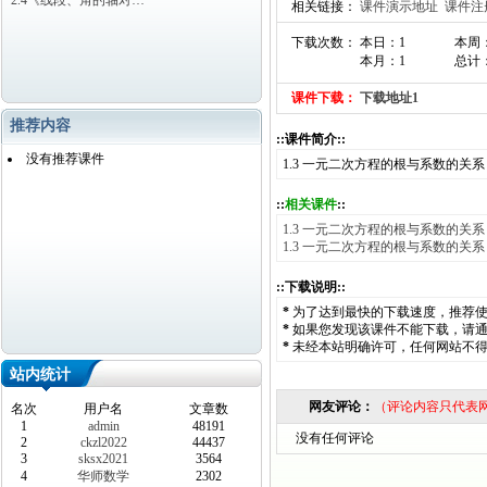
2.4《线段、角的轴对…
相关链接：
课件演示地址
课件注
下载次数： 本日：1
本周
本月：1
总计：
课件下载：
下载地址1
推荐内容
::课件简介::
没有推荐课件
1.3 一元二次方程的根与系数的关
::
相关课件
::
1.3 一元二次方程的根与系数的关
1.3 一元二次方程的根与系数的关
::下载说明::
*
为了达到最快的下载速度，推荐
*
如果您发现该课件不能下载，请
*
未经本站明确许可，任何网站不
站内统计
网友评论：
（评论内容只代表
名次
用户名
文章数
1
admin
48191
没有任何评论
2
ckzl2022
44437
3
sksx2021
3564
4
华师数学
2302