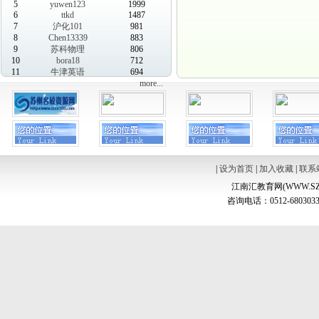
5
yuwen123
1999
6
ttkd
1487
7
沪化101
981
8
Chen13339
883
9
苏科物理
806
10
bora18
712
11
牛津英语
694
more...
|
设为首页
|
加入收藏
|
联系
江南汇教育网(WWW.SZ
咨询电话：0512-6803033