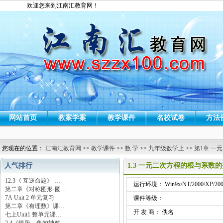
欢迎您来到江南汇教育网！
网站首页
教案学案
教学课件
名校试卷
方法
您现在的位置：
江南汇教育网
>>
教学课件
>>
数 学
>>
九年级数学上
>>
第1章 一
人气排行
1.3 一元二次方程的根与系数
12.3《 互逆命题》 …
运行环境： Win9x/NT/2000/XP/200
第二章《对称图形-圆…
7A Unit 2 单元复习
课件等级：
第二章《有理数》课…
开 发 商： 佚名
七上Unit1 整单元课…