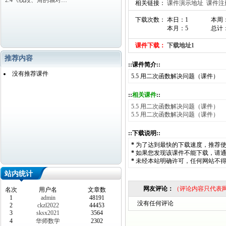
2.4《线段、角的轴对…
相关链接：
课件演示地址
课件注
下载次数： 本日：1
本周
本月：5
总计：
课件下载：
下载地址1
推荐内容
::课件简介::
没有推荐课件
5.5 用二次函数解决问题（课件）
::
相关课件
::
5.5 用二次函数解决问题（课件）
5.5 用二次函数解决问题（课件）
::下载说明::
*
为了达到最快的下载速度，推荐
*
如果您发现该课件不能下载，请
*
未经本站明确许可，任何网站不
站内统计
网友评论：
（评论内容只代表
名次
用户名
文章数
1
admin
48191
没有任何评论
2
ckzl2022
44453
3
sksx2021
3564
4
华师数学
2302