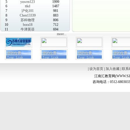
5
yuwen123
1999
6
ttkd
1487
7
沪化101
981
8
Chen13339
883
9
苏科物理
806
10
bora18
712
11
牛津英语
694
more...
|
设为首页
|
加入收藏
|
联系
江南汇教育网(WWW.SZ
咨询电话：0512-6803033