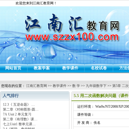
欢迎您来到江南汇教育网！
网站首页
教案学案
教学课件
名校试卷
方法
您现在的位置：
江南汇教育网
>>
教学课件
>>
数 学
>>
九年级数学下
>>
第5章 二
人气排行
5.5 用二次函数解决问题（课件
12.3《 互逆命题》 …
运行环境： Win9x/NT/2000/XP/200
第二章《对称图形-圆…
7A Unit 2 单元复习
课件等级：
第二章《有理数》课…
开 发 商： 佚名
七上Unit1 整单元课…