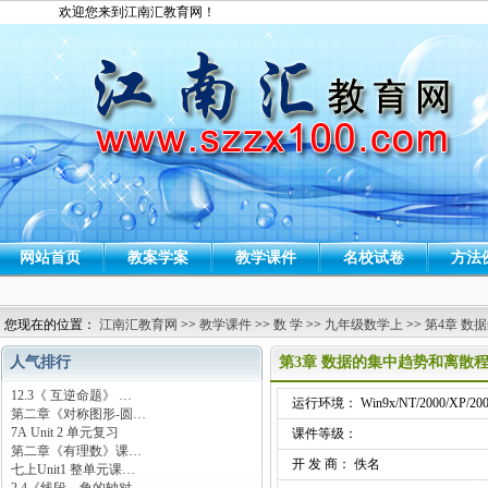
欢迎您来到江南汇教育网！
网站首页
教案学案
教学课件
名校试卷
方法
您现在的位置：
江南汇教育网
>>
教学课件
>>
数 学
>>
九年级数学上
>>
第4章 数
人气排行
第3章 数据的集中趋势和离散
12.3《 互逆命题》 …
运行环境： Win9x/NT/2000/XP/200
第二章《对称图形-圆…
7A Unit 2 单元复习
课件等级：
第二章《有理数》课…
开 发 商： 佚名
七上Unit1 整单元课…