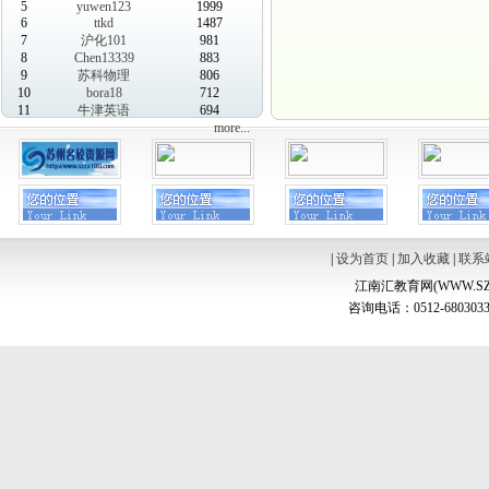
5
yuwen123
1999
6
ttkd
1487
7
沪化101
981
8
Chen13339
883
9
苏科物理
806
10
bora18
712
11
牛津英语
694
more...
|
设为首页
|
加入收藏
|
联系
江南汇教育网(WWW.SZ
咨询电话：0512-6803033