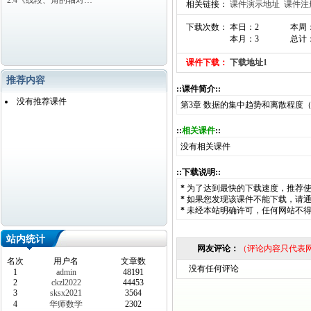
2.4《线段、角的轴对…
相关链接：
课件演示地址
课件注
下载次数： 本日：2
本周
本月：3
总计：
课件下载：
下载地址1
推荐内容
::课件简介::
没有推荐课件
第3章 数据的集中趋势和离散程度
::
相关课件
::
没有相关课件
::下载说明::
*
为了达到最快的下载速度，推荐
*
如果您发现该课件不能下载，请
*
未经本站明确许可，任何网站不
站内统计
网友评论：
（评论内容只代表
名次
用户名
文章数
没有任何评论
1
admin
48191
2
ckzl2022
44453
3
sksx2021
3564
4
华师数学
2302