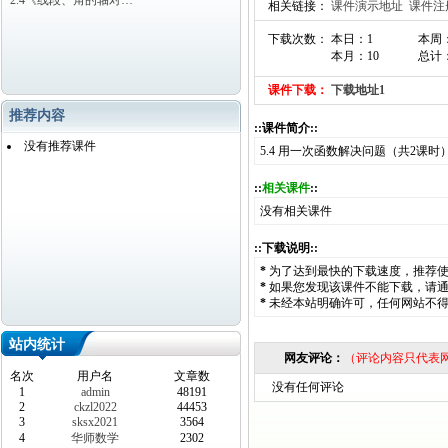
2.4《线段、角的轴对…
相关链接：
课件演示地址
课件注
下载次数： 本日：1
本周
本月：10
总计：
课件下载：
下载地址1
推荐内容
::课件简介::
没有推荐课件
5.4 用一次函数解决问题（共2课时
::
相关课件
::
没有相关课件
::下载说明::
*
为了达到最快的下载速度，推荐
*
如果您发现该课件不能下载，请
*
未经本站明确许可，任何网站不
站内统计
网友评论：
（评论内容只代表
名次
用户名
文章数
没有任何评论
1
admin
48191
2
ckzl2022
44453
3
sksx2021
3564
4
华师数学
2302