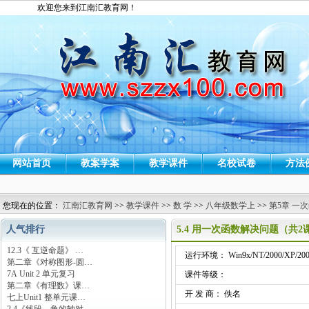
欢迎您来到江南汇教育网！
网站首页
教案学案
教学课件
名校试卷
方法
您现在的位置：
江南汇教育网
>>
教学课件
>>
数 学
>>
八年级数学上
>>
第5章 一
人气排行
5.4 用一次函数解决问题（共
12.3《 互逆命题》 …
运行环境： Win9x/NT/2000/XP/200
第二章《对称图形-圆…
7A Unit 2 单元复习
课件等级：
第二章《有理数》课…
开 发 商： 佚名
七上Unit1 整单元课…