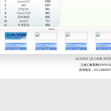
5
yuwen123
1999
6
ttkd
1487
7
沪化101
981
8
Chen13339
883
9
苏科物理
806
10
bora18
712
11
牛津英语
694
more...
|
设为首页
|
加入收藏
|
联系
江南汇教育网(WWW.SZ
咨询电话：0512-6803033