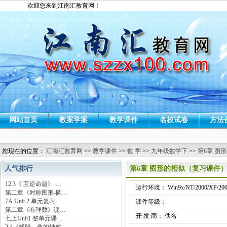
欢迎您来到江南汇教育网！
网站首页
教案学案
教学课件
名校试卷
方法
您现在的位置：
江南汇教育网
>>
教学课件
>>
数 学
>>
九年级数学下
>>
第6章 图
人气排行
第6章 图形的相似（复习课件
12.3《 互逆命题》 …
运行环境： Win9x/NT/2000/XP/200
第二章《对称图形-圆…
7A Unit 2 单元复习
课件等级：
第二章《有理数》课…
开 发 商： 佚名
七上Unit1 整单元课…