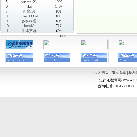
5
yuwen123
1999
6
ttkd
1487
7
沪化101
981
8
Chen13339
883
9
苏科物理
806
10
bora18
712
11
牛津英语
694
more...
|
设为首页
|
加入收藏
|
联系
江南汇教育网(WWW.SZ
咨询电话：0512-6803033