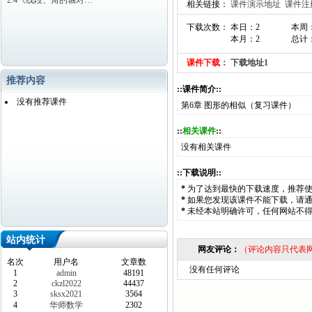
2.4《线段、角的轴对…
相关链接：
课件演示地址
课件注
下载次数： 本日：2
本周
本月：2
总计：
课件下载：
下载地址1
推荐内容
::课件简介::
没有推荐课件
第6章 图形的相似（复习课件）
::
相关课件
::
没有相关课件
::下载说明::
*
为了达到最快的下载速度，推荐
*
如果您发现该课件不能下载，请
*
未经本站明确许可，任何网站不
站内统计
网友评论：
（评论内容只代表
名次
用户名
文章数
没有任何评论
1
admin
48191
2
ckzl2022
44437
3
sksx2021
3564
4
华师数学
2302