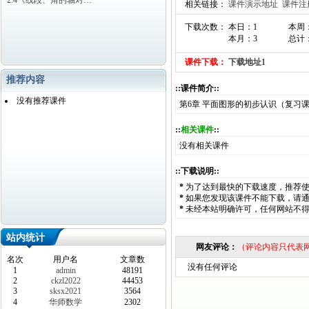
2.4《线段、角的轴对…
相关链接：
课件演示地址
课件注
下载次数： 本日：1
本周
本月：3
总计：
课件下载：
下载地址1
推荐内容
::课件简介::
没有推荐课件
第6章 平面图形的初步认识（复习
::
相关课件
::
没有相关课件
::下载说明::
*
为了达到最快的下载速度，推荐
*
如果您发现该课件不能下载，请
*
未经本站明确许可，任何网站不
站内统计
网友评论：
（评论内容只代表
名次
用户名
文章数
没有任何评论
1
admin
48191
2
ckzl2022
44453
3
sksx2021
3564
4
华师数学
2302