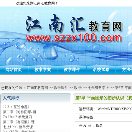
欢迎您来到江南汇教育网！
网站首页
教案学案
教学课件
名校试卷
方法
您现在的位置：
江南汇教育网
>>
教学课件
>>
数 学
>>
七年级数学上
>>
第6章 平
人气排行
第6章 平面图形的初步认识（
12.3《 互逆命题》 …
运行环境： Win9x/NT/2000/XP/200
第二章《对称图形-圆…
7A Unit 2 单元复习
课件等级：
第二章《有理数》课…
开 发 商： 佚名
七上Unit1 整单元课…