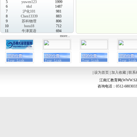
5
yuwen123
1999
6
ttkd
1487
7
沪化101
981
8
Chen13339
883
9
苏科物理
806
10
bora18
712
11
牛津英语
694
more...
|
设为首页
|
加入收藏
|
联系
江南汇教育网(WWW.SZ
咨询电话：0512-6803033