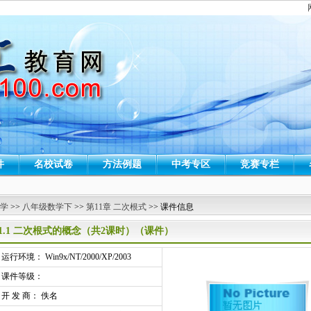
件
名校试卷
方法例题
中考专区
竞赛专栏
 学
>>
八年级数学下
>>
第11章 二次根式
>> 课件信息
11.1 二次根式的概念（共2课时）（课件）
行环境： Win9x/NT/2000/XP/2003
课件等级：
开 发 商： 佚名