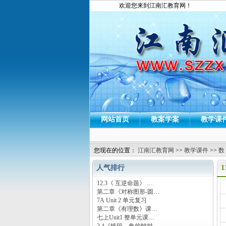
欢迎您来到江南汇教育网！
网站首页
教案学案
教学课
您现在的位置：
江南汇教育网
>>
教学课件
>>
数
人气排行
12.3《 互逆命题》 …
运
第二章《对称图形-圆…
7A Unit 2 单元复习
第二章《有理数》课…
七上Unit1 整单元课…