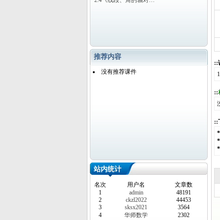
2.4《线段、角的轴对…
推荐内容
:
没有推荐课件
::
:
站内统计
名次
用户名
文章数
1
admin
48191
2
ckzl2022
44453
3
sksx2021
3564
4
华师数学
2302