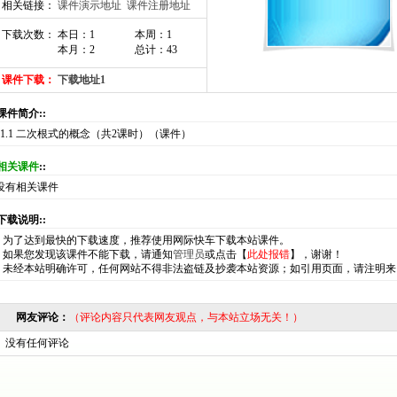
相关链接：
课件演示地址
课件注册地址
下载次数： 本日：1
本周：1
本月：2
总计：43
课件下载：
下载地址1
:课件简介::
11.1 二次根式的概念（共2课时）（课件）
相关课件
::
没有相关课件
:下载说明::
*
为了达到最快的下载速度，推荐使用网际快车下载本站课件。
*
如果您发现该课件不能下载，请通知
管理员
或点击【
此处报错
】，谢谢！
*
未经本站明确许可，任何网站不得非法盗链及抄袭本站资源；如引用页面，请注明来
网友评论：
（评论内容只代表网友观点，与本站立场无关！）
没有任何评论