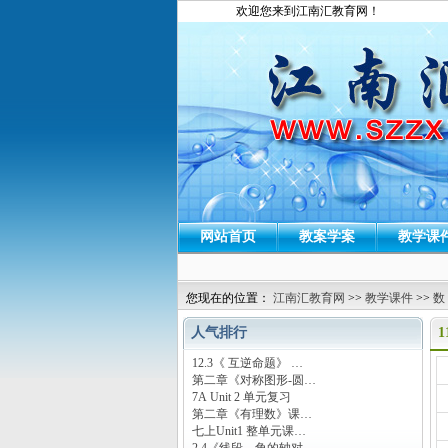
欢迎您来到江南汇教育网！
网站首页
教案学案
教学课
您现在的位置：
江南汇教育网
>>
教学课件
>>
数
人气排行
12.3《 互逆命题》 …
运
第二章《对称图形-圆…
7A Unit 2 单元复习
第二章《有理数》课…
七上Unit1 整单元课…