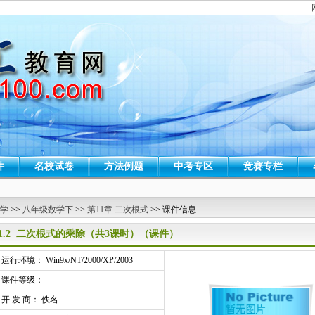
件
名校试卷
方法例题
中考专区
竞赛专栏
 学
>>
八年级数学下
>>
第11章 二次根式
>> 课件信息
11.2 二次根式的乘除（共3课时）（课件）
行环境： Win9x/NT/2000/XP/2003
课件等级：
开 发 商： 佚名