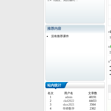
2.4《线段、角的轴对…
推荐内容
:
没有推荐课件
::
:
站内统计
名次
用户名
文章数
1
admin
48191
2
ckzl2022
44453
3
sksx2021
3564
4
华师数学
2302