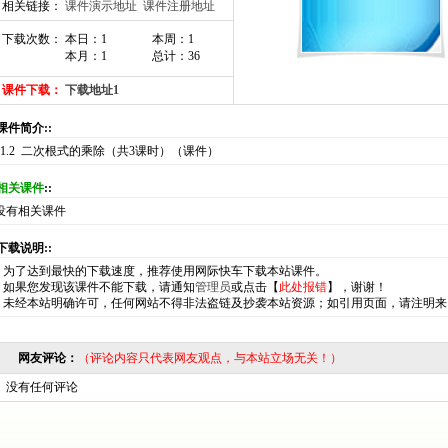
相关链接：
课件演示地址
课件注册地址
下载次数： 本日：1
本周：1
本月：1
总计：36
课件下载：
下载地址1
:课件简介::
11.2 二次根式的乘除（共3课时）（课件）
相关课件
::
没有相关课件
:下载说明::
*
为了达到最快的下载速度，推荐使用网际快车下载本站课件。
*
如果您发现该课件不能下载，请通知
管理员
或点击【
此处报错
】，谢谢！
*
未经本站明确许可，任何网站不得非法盗链及抄袭本站资源；如引用页面，请注明来
网友评论：
（评论内容只代表网友观点，与本站立场无关！）
没有任何评论