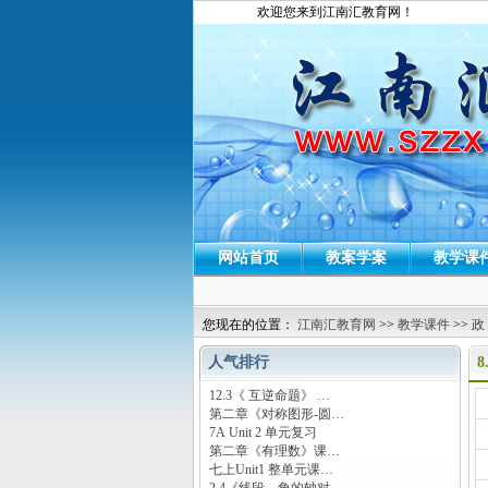
欢迎您来到江南汇教育网！
网站首页
教案学案
教学课
您现在的位置：
江南汇教育网
>>
教学课件
>>
政
人气排行
12.3《 互逆命题》 …
运
第二章《对称图形-圆…
7A Unit 2 单元复习
第二章《有理数》课…
七上Unit1 整单元课…