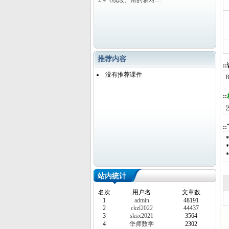
2.4《线段、角的轴对…
推荐内容
:
没有推荐课件
::
:
站内统计
名次
用户名
文章数
1
admin
48191
2
ckzl2022
44437
3
sksx2021
3564
4
华师数学
2302