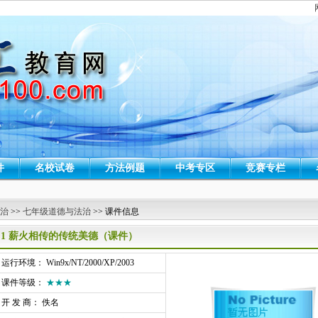
件
名校试卷
方法例题
中考专区
竞赛专栏
 治
>>
七年级道德与法治
>> 课件信息
8.1 薪火相传的传统美德（课件）
行环境： Win9x/NT/2000/XP/2003
课件等级：
★★★
开 发 商： 佚名