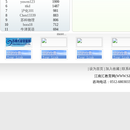
5
yuwen123
1999
6
ttkd
1487
7
沪化101
981
8
Chen13339
883
9
苏科物理
806
10
bora18
712
11
牛津英语
694
more...
|
设为首页
|
加入收藏
|
联系
江南汇教育网(WWW.SZ
咨询电话：0512-6803033