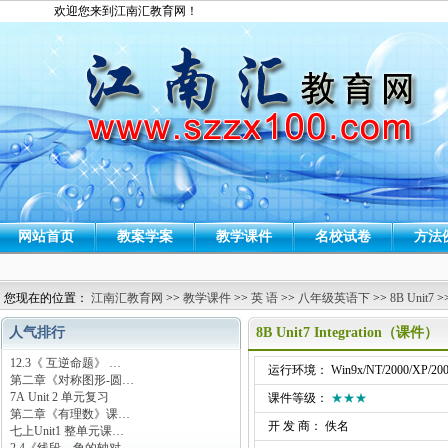
欢迎您来到江南汇教育网！
网站首页
教案学案
教学课件
名校试卷
方法
您现在的位置：
江南汇教育网
>>
教学课件
>>
英 语
>>
八年级英语下
>>
8B Unit7
>
人气排行
8B Unit7 Integration（课件）
12.3《 互逆命题》 …
运行环境： Win9x/NT/2000/XP/200
第二章《对称图形-圆…
7A Unit 2 单元复习
课件等级：
★★★
第二章《有理数》课…
开 发 商： 佚名
七上Unit1 整单元课…