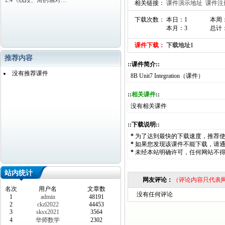
2.4《线段、角的轴对…
相关链接：
课件演示地址
课件注
下载次数： 本日：1
本周
本月：3
总计：
课件下载：
下载地址1
推荐内容
::课件简介::
没有推荐课件
8B Unit7 Integration（课件）
::
相关课件
::
没有相关课件
::下载说明::
*
为了达到最快的下载速度，推荐
*
如果您发现该课件不能下载，请
*
未经本站明确许可，任何网站不
站内统计
网友评论：
（评论内容只代表
名次
用户名
文章数
没有任何评论
1
admin
48191
2
ckzl2022
44453
3
sksx2021
3564
4
华师数学
2302