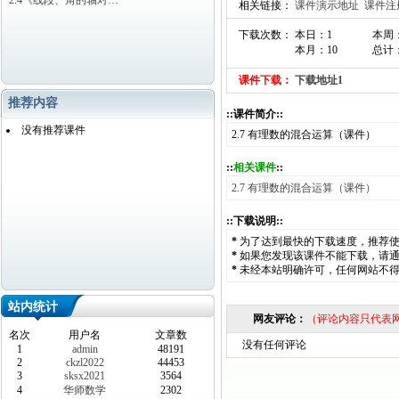
2.4《线段、角的轴对…
相关链接：
课件演示地址
课件注
下载次数： 本日：1
本周
本月：10
总计：
课件下载：
下载地址1
推荐内容
::课件简介::
没有推荐课件
2.7 有理数的混合运算（课件）
::
相关课件
::
2.7 有理数的混合运算（课件）
::下载说明::
*
为了达到最快的下载速度，推荐
*
如果您发现该课件不能下载，请
*
未经本站明确许可，任何网站不
站内统计
网友评论：
（评论内容只代表
名次
用户名
文章数
没有任何评论
1
admin
48191
2
ckzl2022
44453
3
sksx2021
3564
4
华师数学
2302