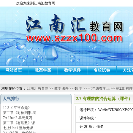
欢迎您来到江南汇教育网！
网站首页
教案学案
教学课件
名校试卷
方法
您现在的位置：
江南汇教育网
>>
教学课件
>>
数 学
>>
七年级数学上
>>
第2章 有
人气排行
2.7 有理数的混合运算（课件）
12.3《 互逆命题》 …
运行环境： Win9x/NT/2000/XP/200
第二章《对称图形-圆…
7A Unit 2 单元复习
课件等级：
第二章《有理数》课…
开 发 商： 佚名
七上Unit1 整单元课…