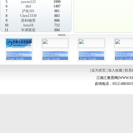
5
yuwen123
1999
6
ttkd
1487
7
沪化101
981
8
Chen13339
883
9
苏科物理
806
10
bora18
712
11
牛津英语
694
more...
|
设为首页
|
加入收藏
|
联系
江南汇教育网(WWW.SZ
咨询电话：0512-6803033