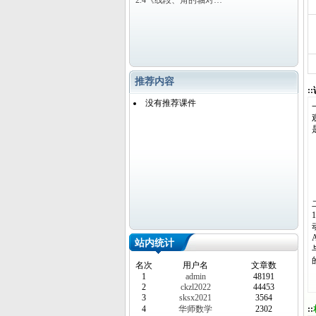
2.4《线段、角的轴对…
推荐内容
:
没有推荐课件
1
A
站内统计
名次
用户名
文章数
1
admin
48191
2
ckzl2022
44453
3
sksx2021
3564
4
华师数学
2302
::