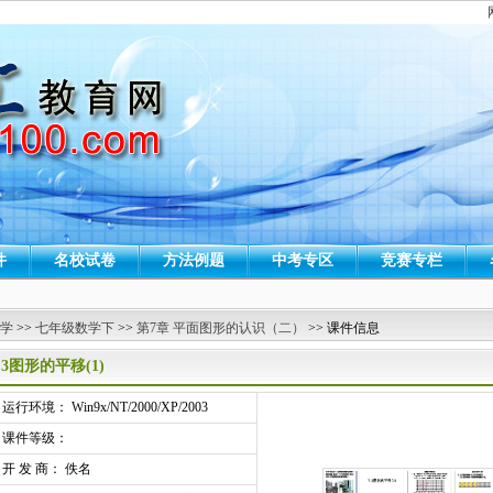
件
名校试卷
方法例题
中考专区
竞赛专栏
 学
>>
七年级数学下
>>
第7章 平面图形的认识（二）
>> 课件信息
.3图形的平移(1)
行环境： Win9x/NT/2000/XP/2003
课件等级：
开 发 商： 佚名