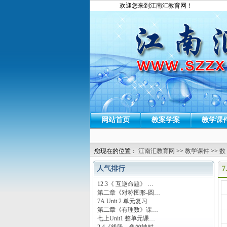
欢迎您来到江南汇教育网！
网站首页
教案学案
教学课
您现在的位置：
江南汇教育网
>>
教学课件
>>
数
人气排行
7
12.3《 互逆命题》 …
运
第二章《对称图形-圆…
7A Unit 2 单元复习
第二章《有理数》课…
七上Unit1 整单元课…