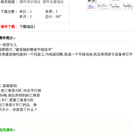
相关链接：
课件演示地址
课件注册地址
下载次数： 本日：1
本周：1
本月：1
总计：947
课件下载：
下载地址1
:课件简介::
一
.
情景引入
观察图片
,
“建筑物的整体平移技术”
是将建筑物托换到一个托架上
,
与地基切断
,
形成一个可移动体
,
然后再用牵引设备将它平
二
.
探索新知
.
把三角形
ABC
向右平行移
动
6
格
,
画出所得到的三角形
′B′C′.
度量三角形
ABC
与三角形
A′B′C′
的边、角
的大小，你发现了什么？
相关课件
::