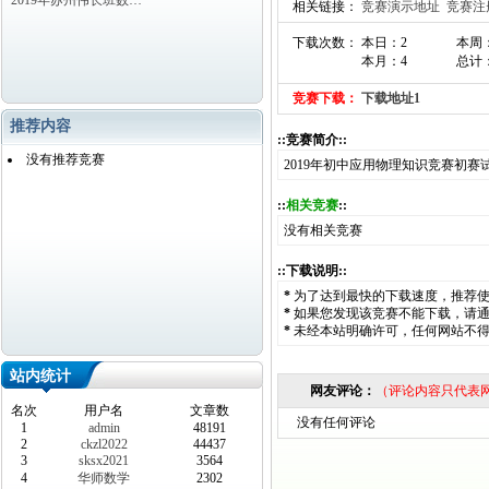
2019年苏州伟长班数…
相关链接：
竞赛演示地址
竞赛注
下载次数： 本日：2
本周
本月：4
总计：
竞赛下载：
下载地址1
推荐内容
::竞赛简介::
没有推荐竞赛
2019年初中应用物理知识竞赛初赛
::
相关竞赛
::
没有相关竞赛
::下载说明::
*
为了达到最快的下载速度，推荐
*
如果您发现该竞赛不能下载，请
*
未经本站明确许可，任何网站不
站内统计
网友评论：
（评论内容只代表
名次
用户名
文章数
没有任何评论
1
admin
48191
2
ckzl2022
44437
3
sksx2021
3564
4
华师数学
2302