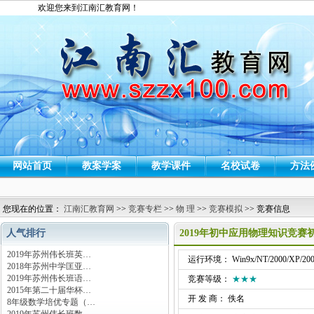
欢迎您来到江南汇教育网！
网站首页
教案学案
教学课件
名校试卷
方法
您现在的位置：
江南汇教育网
>>
竞赛专栏
>>
物 理
>>
竞赛模拟
>> 竞赛信息
人气排行
2019年初中应用物理知识竞赛
2019年苏州伟长班英…
运行环境： Win9x/NT/2000/XP/200
2018年苏州中学匡亚…
2019年苏州伟长班语…
竞赛等级：
★★★
2015年第二十届华杯…
开 发 商： 佚名
8年级数学培优专题（…