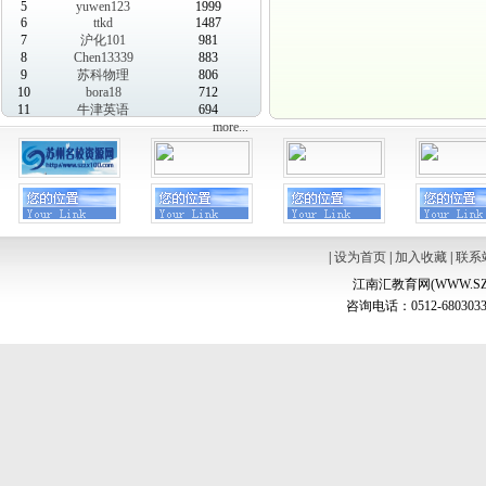
5
yuwen123
1999
6
ttkd
1487
7
沪化101
981
8
Chen13339
883
9
苏科物理
806
10
bora18
712
11
牛津英语
694
more...
|
设为首页
|
加入收藏
|
联系
江南汇教育网(WWW.SZ
咨询电话：0512-6803033