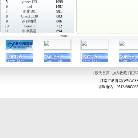
5
yuwen123
1999
6
ttkd
1487
7
沪化101
981
8
Chen13339
883
9
苏科物理
806
10
bora18
712
11
牛津英语
694
more...
|
设为首页
|
加入收藏
|
联系
江南汇教育网(WWW.SZ
咨询电话：0512-6803033