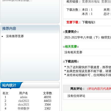
2019年苏州伟长班数…
相关链接：
竞赛演示地址
竞赛注
下载次数： 本日：1
本周
本月：1
总计：
竞赛下载：
下载地址1
推荐内容
::竞赛简介::
没有推荐竞赛
2021-2022学年八年级（下）物
::
相关竞赛
::
没有相关竞赛
::下载说明::
*
为了达到最快的下载速度，推荐
*
如果您发现该竞赛不能下载，请
*
未经本站明确许可，任何网站不
站内统计
网友评论：
（评论内容只代表
名次
用户名
文章数
没有任何评论
1
admin
48191
2
ckzl2022
44453
3
sksx2021
3564
4
华师数学
2302