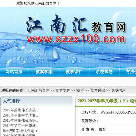
欢迎您来到江南汇教育网！
网站首页
教案学案
教学课件
名校试卷
方法
您现在的位置：
江南汇教育网
>>
竞赛专栏
>>
物 理
>>
竞赛模拟
>> 竞赛信息
人气排行
2021-2022学年八年级（下
2019年苏州伟长班英…
运行环境： Win9x/NT/2000/XP/200
2018年苏州中学匡亚…
2019年苏州伟长班语…
竞赛等级：
2015年第二十届华杯…
开 发 商： 佚名
8年级数学培优专题（…