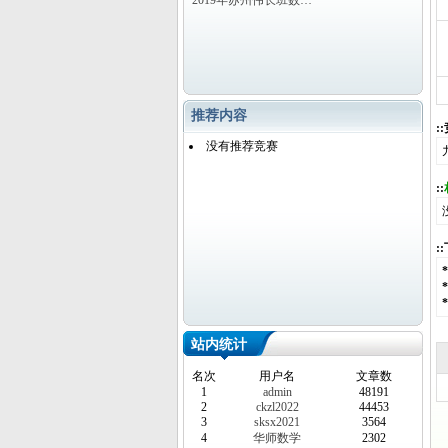
2019年苏州伟长班数…
推荐内容
:
没有推荐竞赛
::
:
站内统计
名次
用户名
文章数
1
admin
48191
2
ckzl2022
44453
3
sksx2021
3564
4
华师数学
2302