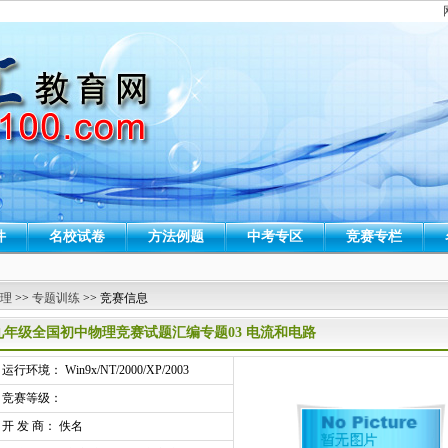
件
名校试卷
方法例题
中考专区
竞赛专栏
 理
>>
专题训练
>> 竞赛信息
九年级全国初中物理竞赛试题汇编专题03 电流和电路
行环境： Win9x/NT/2000/XP/2003
竞赛等级：
开 发 商： 佚名