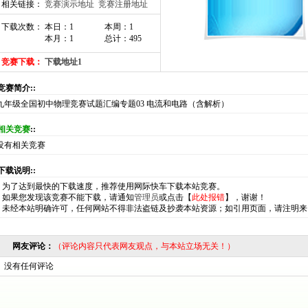
相关链接：
竞赛演示地址
竞赛注册地址
下载次数： 本日：1
本周：1
本月：1
总计：495
竞赛下载：
下载地址1
:竞赛简介::
九年级全国初中物理竞赛试题汇编专题03 电流和电路（含解析）
相关竞赛
::
没有相关竞赛
:下载说明::
*
为了达到最快的下载速度，推荐使用网际快车下载本站竞赛。
*
如果您发现该竞赛不能下载，请通知
管理员
或点击【
此处报错
】，谢谢！
*
未经本站明确许可，任何网站不得非法盗链及抄袭本站资源；如引用页面，请注明来
网友评论：
（评论内容只代表网友观点，与本站立场无关！）
没有任何评论