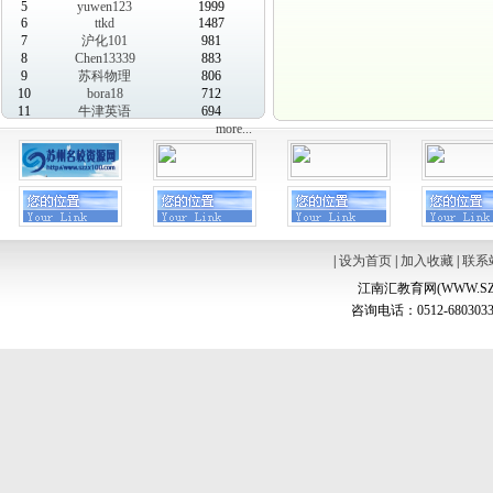
5
yuwen123
1999
6
ttkd
1487
7
沪化101
981
8
Chen13339
883
9
苏科物理
806
10
bora18
712
11
牛津英语
694
more...
|
设为首页
|
加入收藏
|
联系
江南汇教育网(WWW.SZ
咨询电话：0512-6803033