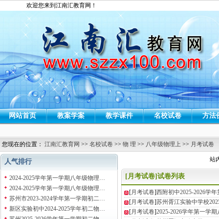
欢迎您来到江南汇教育网！
网站首页
教案学案
教学课件
名校试卷
方法
您现在的位置：
江南汇教育网
>>
名校试卷
>>
物 理
>>
八年级物理上
>>
月考试卷
站
人气排行
[月考试卷]试卷列表
2024-2025学年第一学期八年级物理…
2024-2025学年第一学期八年级物理…
[
月考试卷
]
西附初中2025-2026
苏州市2023-2024学年第一学期初二…
[
月考试卷
]
苏州胥江实验中学校2025
新区实验初中2024-2025学年初二物…
[
月考试卷
]
2025-2026学年第一