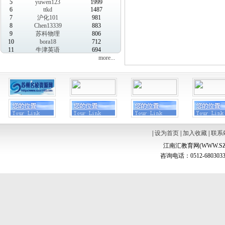
5
yuwen123
1999
6
ttkd
1487
7
沪化101
981
8
Chen13339
883
9
苏科物理
806
10
bora18
712
11
牛津英语
694
more...
|
设为首页
|
加入收藏
|
联系
江南汇教育网(WWW.SZ
咨询电话：0512-6803033