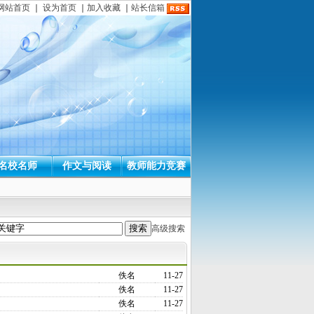
网站首页
｜
设为首页
｜
加入收藏
｜
站长信箱
名校名师
作文与阅读
教师能力竞赛
高级搜索
佚名
11-27
佚名
11-27
佚名
11-27