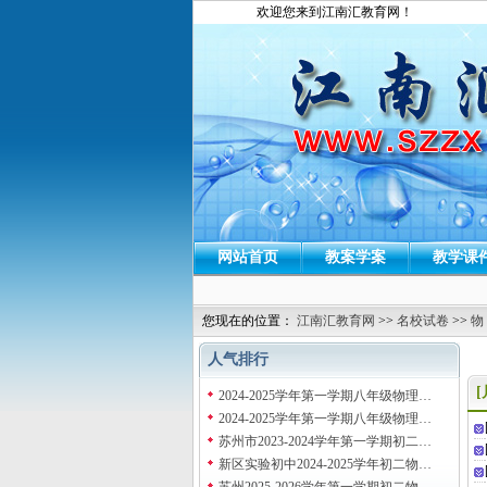
欢迎您来到江南汇教育网！
网站首页
教案学案
教学课
您现在的位置：
江南汇教育网
>>
名校试卷
>>
物
人气排行
2024-2025学年第一学期八年级物理…
2024-2025学年第一学期八年级物理…
苏州市2023-2024学年第一学期初二…
新区实验初中2024-2025学年初二物…