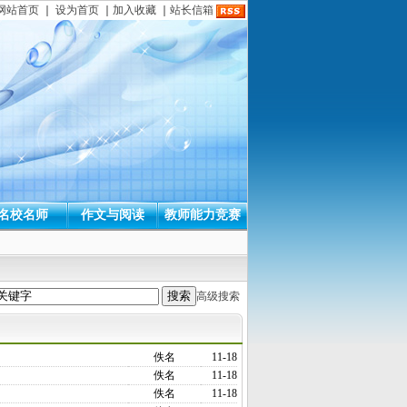
网站首页
｜
设为首页
｜
加入收藏
｜
站长信箱
名校名师
作文与阅读
教师能力竞赛
高级搜索
佚名
11-18
佚名
11-18
佚名
11-18