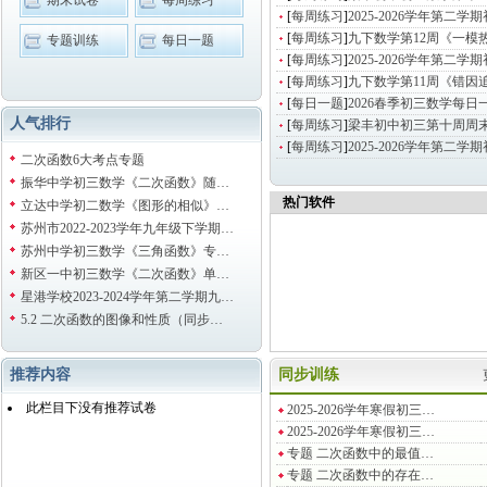
期末试卷
每周练习
[
每周练习
]
2025-2026学年第二
[
每周练习
]
九下数学第12周《一模
专题训练
每日一题
[
每周练习
]
2025-2026学年第二
[
每周练习
]
九下数学第11周《错因
[
每日一题
]
2026春季初三数学每日一题
人气排行
[
每周练习
]
梁丰初中初三第十周周
[
每周练习
]
2025-2026学年第二
二次函数6大考点专题
振华中学初三数学《二次函数》随…
热门软件
立达中学初二数学《图形的相似》…
苏州市2022-2023学年九年级下学期…
苏州中学初三数学《三角函数》专…
新区一中初三数学《二次函数》单…
星港学校2023-2024学年第二学期九…
5.2 二次函数的图像和性质（同步…
推荐内容
同步训练
此栏目下没有推荐试卷
2025-2026学年寒假初三…
2025-2026学年寒假初三…
专题 二次函数中的最值…
专题 二次函数中的存在…