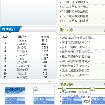
5.5 用二次函数解决问…
5.4 二次函数与一元二…
5.3 用待定系数法确定…
5.2 二次函数的图像和…
5.1 二次函数（同步练…
站内统计
期中试卷
名次
用户名
文章数
2025-2026学年第二学期…
1
admin
48191
南通市崇川初级中学20…
2
ckzl2022
44437
徐州市铜山区2022-202…
3
sksx2021
3564
4
华师数学
2302
扬州市邗江区甘泉中学…
5
yuwen123
1999
锡山高级中学实验学校…
6
ttkd
1487
2023年盐城市盐都区义…
7
沪化101
981
无锡市新吴区2021-202…
8
Chen13339
883
9
苏科物理
806
无锡市梁溪区2021-202…
10
bora18
712
无锡市经开区2021-202…
11
牛津英语
694
more...
专题训练
九年级数学下册相似三…
九下数学专题 相似三角…
九下数学专题 相似三角…