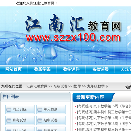
欢迎您来到江南汇教育网！
网站首页
教案学案
教学课件
名校试卷
方法
您现在的位置：
江南汇教育网
>>
名校试卷
>>
数 学
>>
九年级数学下
站
栏目列表
最新更新内容
[
每周练习
]
九下数学第15周《综合
同步训练
单元检测
[
每周练习
]
梁丰初中初三数学第十
[
每周练习
]
九下数学第14周《关于
月考反馈
期中试卷
[
每周练习
]
九下数学第13周《图形
[
每周练习
]
梁丰初中初三数学第十