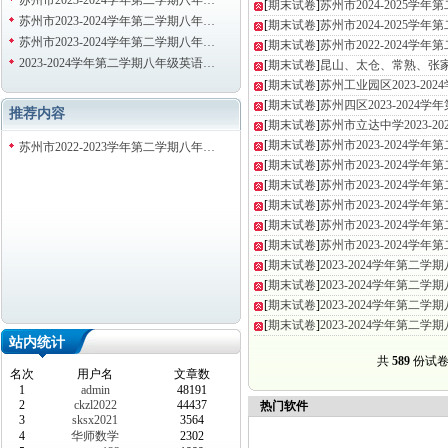
苏州市2023-2024学年第二学期八年…
[
期末试卷
]
苏州市2024-2025学
苏州市2023-2024学年第二学期八年…
[
期末试卷
]
苏州市2024-2025学
苏州市2023-2024学年第二学期八年…
[
期末试卷
]
苏州市2022-2024学
2023-2024学年第二学期八年级英语…
[
期末试卷
]
昆山、太仓、常熟、张家港市
[
期末试卷
]
苏州工业园区2023-20
[
期末试卷
]
苏州四区2023-2024
推荐内容
[
期末试卷
]
苏州市立达中学2023-2
[
期末试卷
]
苏州市2023-2024学
苏州市2022-2023学年第二学期八年…
[
期末试卷
]
苏州市2023-2024学
[
期末试卷
]
苏州市2023-2024学
[
期末试卷
]
苏州市2023-2024学
[
期末试卷
]
苏州市2023-2024学
[
期末试卷
]
苏州市2023-2024学
[
期末试卷
]
2023-2024学年第二
[
期末试卷
]
2023-2024学年第二
[
期末试卷
]
2023-2024学年第二
[
期末试卷
]
2023-2024学年第二
站内统计
共
589
份试
名次
用户名
文章数
1
admin
48191
2
ckzl2022
44437
热门软件
3
sksx2021
3564
4
华师数学
2302