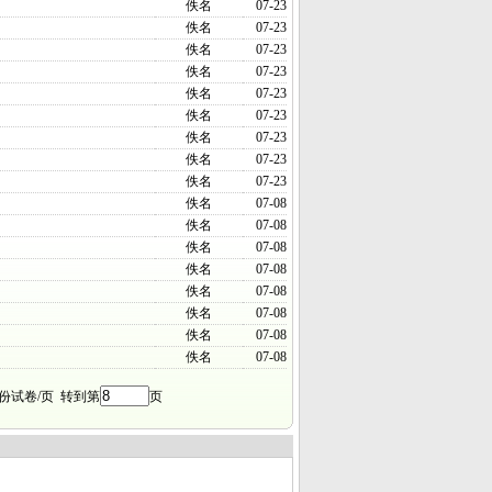
佚名
07-23
佚名
07-23
佚名
07-23
佚名
07-23
佚名
07-23
佚名
07-23
佚名
07-23
佚名
07-23
佚名
07-23
佚名
07-08
佚名
07-08
佚名
07-08
佚名
07-08
佚名
07-08
佚名
07-08
佚名
07-08
佚名
07-08
份试卷/页 转到第
页