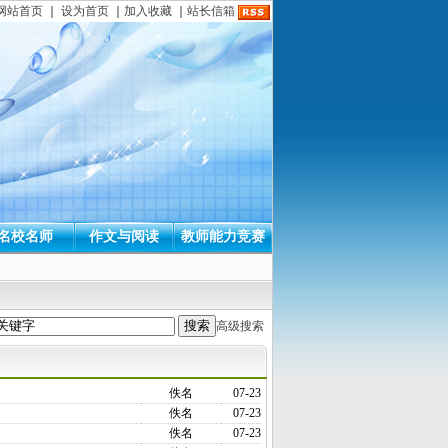
网站首页
｜
设为首页
｜
加入收藏
｜
站长信箱
名校名师
作文与阅读
教师能力竞赛
高级搜索
佚名
07-23
佚名
07-23
佚名
07-23