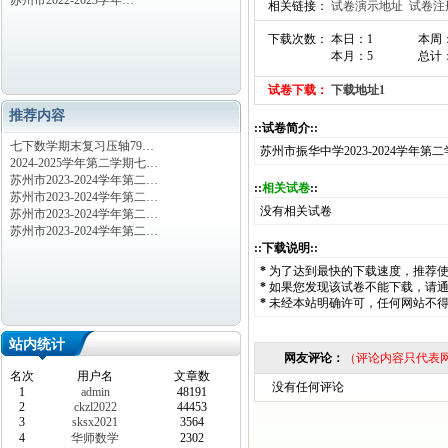
苏州市2022-2023学年…
相关链接：
试卷演示地址
试卷注
下载次数： 本日：1
本周
本月：5
总计：
试卷下载：
下载地址1
推荐内容
::试卷简介::
七下数学期末复习压轴79…
苏州市振华中学2023-2024学年
2024-2025学年第二学期七…
苏州市2023-2024学年第二…
::
相关试卷
::
苏州市2023-2024学年第二…
没有相关试卷
苏州市2023-2024学年第二…
苏州市2023-2024学年第二…
::下载说明::
*
为了达到最快的下载速度，推荐
*
如果您发现该试卷不能下载，请
*
未经本站明确许可，任何网站不
站内统计
网友评论：
（评论内容只代表
名次
用户名
文章数
没有任何评论
1
admin
48191
2
ckzl2022
44453
3
sksx2021
3564
4
华师数学
2302