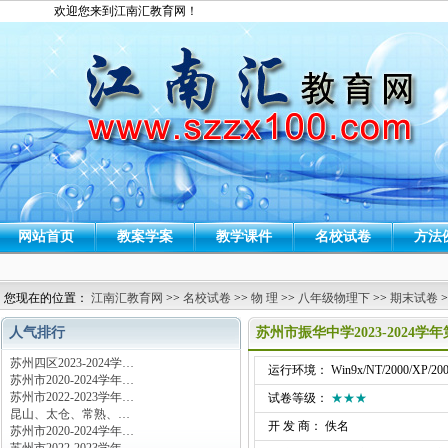
欢迎您来到江南汇教育网！
网站首页
教案学案
教学课件
名校试卷
方法
您现在的位置：
江南汇教育网
>>
名校试卷
>>
物 理
>>
八年级物理下
>>
期末试卷
>
人气排行
苏州市振华中学2023-202
苏州四区2023-2024学…
运行环境： Win9x/NT/2000/XP/200
苏州市2020-2024学年…
苏州市2022-2023学年…
试卷等级：
★★★
昆山、太仓、常熟、…
开 发 商： 佚名
苏州市2020-2024学年…