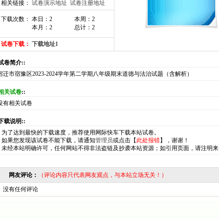
相关链接：
试卷演示地址
试卷注册地址
下载次数： 本日：2
本周：2
本月：2
总计：2
试卷下载：
下载地址1
:试卷简介::
宿迁市宿豫区2023-2024学年第二学期八年级期末道德与法治试题（含解析）
相关试卷
::
没有相关试卷
:下载说明::
*
为了达到最快的下载速度，推荐使用网际快车下载本站试卷。
*
如果您发现该试卷不能下载，请通知
管理员
或点击【
此处报错
】，谢谢！
*
未经本站明确许可，任何网站不得非法盗链及抄袭本站资源；如引用页面，请注明来
网友评论：
（评论内容只代表网友观点，与本站立场无关！）
没有任何评论