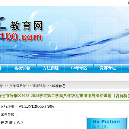
件
名校试卷
方法例题
中考专区
竞赛专栏
 治
>>
八年级政治
>>
期末试卷
>> 试卷信息
宿迁市宿豫区2023-2024学年第二学期八年级期末道德与法治试题（含解析
行环境： Win9x/NT/2000/XP/2003
试卷等级：
开 发 商： 佚名